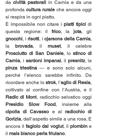
da 
civiltà pastorali
 in Carnia e da una 
profonda 
cultura rurale
 che ancora oggi 
si respira in ogni piatto.
È impossibile non citare i 
piatti tipici
 di 
questa regione: il 
frico
, la 
jota
, gli 
gnocchi
, i 
risotti
, i 
cjarsons della Carnia
, 
la 
brovada
, il 
muset
, il celebre 
Prosciutto di San Daniele
, lo 
stinco di 
Carnia
, i 
sardoni impanai
, il 
presnitz
, la 
pinza triestina
 — e sono solo alcuni, 
perché l’elenco sarebbe infinito. Da 
ricordare anche lo 
strok
, l’
aglio di Resia
, 
coltivato al confine con l’Austria, e il 
Radic di Mont
, radicchio selvatico oggi 
Presidio Slow Food
, insieme alla 
cipolla di Cavasso
 e al 
radicchio di 
Gorizia
, dall’aspetto simile a una rosa. E 
ancora il 
fagiolo dal voglut
, il 
plombin
 e 
il 
mais bianco perla friulano
.