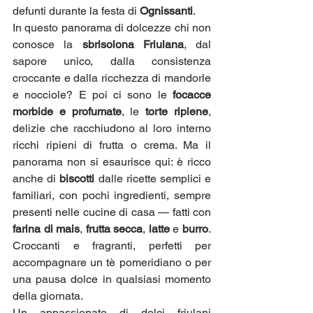
defunti durante la festa di 
Ognissanti
.
In questo panorama di dolcezze chi non 
conosce la 
sbrisolona Friulana
, dal 
sapore unico, dalla consistenza 
croccante e dalla ricchezza di mandorle 
e nocciole? E poi ci sono le 
focacce 
morbide e profumate
, le 
torte ripiene
, 
delizie che racchiudono al loro interno 
ricchi ripieni di frutta o crema. Ma il 
panorama non si esaurisce qui: è ricco 
anche di 
biscotti
 dalle ricette semplici e 
familiari, con pochi ingredienti, sempre 
presenti nelle cucine di casa — fatti con 
farina di mais
, 
frutta secca
, 
latte
 e 
burro
. 
Croccanti e fragranti, perfetti per 
accompagnare un tè pomeridiano o per 
una pausa dolce in qualsiasi momento 
della giornata.
Un appassionato di dolci friulani 