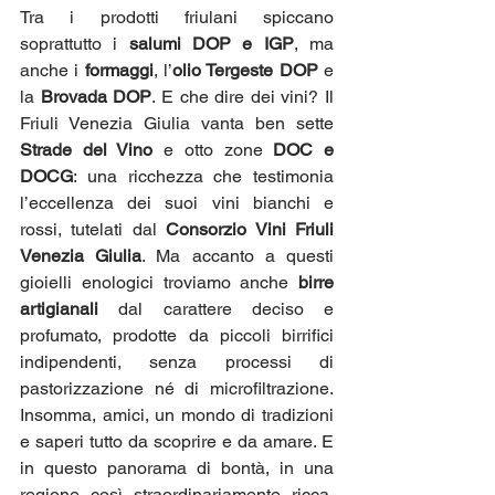
Tra i prodotti friulani spiccano 
soprattutto i 
salumi DOP e IGP
, ma 
anche i 
formaggi
, l’
olio Tergeste DOP
 e 
la 
Brovada DOP
. E che dire dei vini? Il 
Friuli Venezia Giulia vanta ben sette 
Strade del Vino
 e otto zone 
DOC e 
DOCG
: una ricchezza che testimonia 
l’eccellenza dei suoi vini bianchi e 
rossi, tutelati dal 
Consorzio Vini Friuli 
Venezia Giulia
. Ma accanto a questi 
gioielli enologici troviamo anche 
birre 
artigianali
 dal carattere deciso e 
profumato, prodotte da piccoli birrifici 
indipendenti, senza processi di 
pastorizzazione né di microfiltrazione. 
Insomma, amici, un mondo di tradizioni 
e saperi tutto da scoprire e da amare. E 
in questo panorama di bontà, in una 
regione così straordinariamente ricca, 