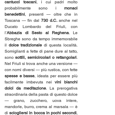
cantucci toscani
, i cui padri molto 
probabilmente sono i 
monaci 
benedettini
, presenti — oltre che in 
Toscana — fin dal 
730 d.C.
 anche nel 
Ducato Lombardo del Friuli, con 
l’
Abbazia di Sesto al Reghena
. Le 
Sbreghe sono da tempo immemorabile 
il 
dolce tradizionale
 di questa località. 
Somiglianti a fette di pane dure al tatto, 
sono 
sottili, semicircolari o rettangolari
. 
Nel Friuli si trova anche una versione — 
con nomi diversi — più rustica, con fette 
spesse e basse
, ideata per essere più 
facilmente imbevuta nei 
vini bianchi 
dolci da meditazione
. La prerogativa 
straordinaria della pasta di questo dolce 
— grano, zucchero, uova intere, 
mandorle, burro, crema al marsala — è 
di 
sciogliersi in bocca in pochi secondi
, 