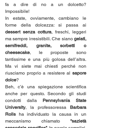
fa a dire di no a un dolcetto? 
Impossibile!
In estate, ovviamente, cambiano le 
forme della dolcezza: si passa ai 
dessert senza cottura
, freschi, leggeri 
ma sempre irresistibili. Che siano 
gelati, 
semifreddi, granite, sorbetti o 
cheesecake
, le proposte sono 
tantissime e una più golosa dell’altra. 
Ma vi siete mai chiesti perché non 
riusciamo proprio a resistere al 
sapore 
dolce
?
Beh, c’è una spiegazione scientifica 
anche per questo. Secondo gli studi 
condotti dalla 
Pennsylvania State 
University
, la professoressa 
Barbara 
Rolls
 ha individuato la causa in un 
meccanismo chiamato 
“sazietà 
sensoriale specifica”
. In parole semplici, 