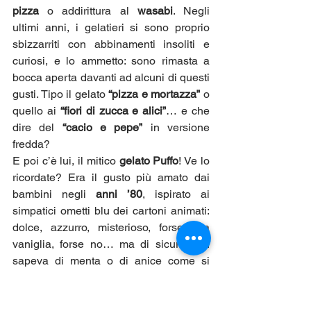
pizza
 o addirittura al 
wasabi
. Negli 
ultimi anni, i gelatieri si sono proprio 
sbizzarriti con abbinamenti insoliti e 
curiosi, e lo ammetto: sono rimasta a 
bocca aperta davanti ad alcuni di questi 
gusti. Tipo il gelato 
“pizza e mortazza”
 o 
quello ai 
“fiori di zucca e alici”
… e che 
dire del 
“cacio e pepe”
 in versione 
fredda?
E poi c’è lui, il mitico 
gelato Puffo
! Ve lo 
ricordate? Era il gusto più amato dai 
bambini negli 
anni ’80
, ispirato ai 
simpatici ometti blu dei cartoni animati: 
dolce, azzurro, misterioso, forse alla 
vaniglia, forse no… ma di sicuro non 
sapeva di menta o di anice come si 
credeva! Oggi è stato rivisitato in chiave 
moderna, con 
infusi di camomilla
 e 
polvere di Butterfly Pea
, quel fiore blu 