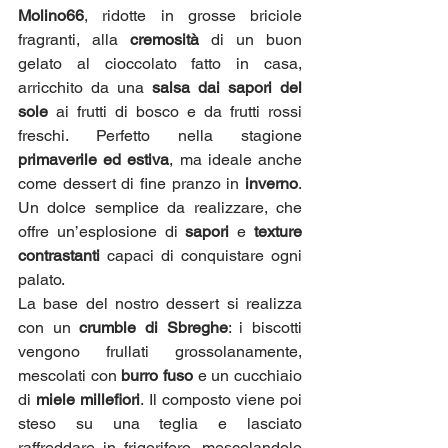
Molino66
, ridotte in grosse briciole 
fragranti, alla 
cremosità
 di un buon 
gelato al cioccolato fatto in casa, 
arricchito da una 
salsa dai sapori del 
sole
 ai frutti di bosco e da frutti rossi 
freschi. Perfetto nella stagione 
primaverile ed estiva
, ma ideale anche 
come dessert di fine pranzo in 
inverno
. 
Un dolce semplice da realizzare, che 
offre un’esplosione di 
sapori
 e 
texture 
contrastanti
 capaci di conquistare ogni 
palato.
La base del nostro dessert si realizza 
con un 
crumble di Sbreghe
: i biscotti 
vengono frullati grossolanamente, 
mescolati con 
burro fuso
 e un cucchiaio 
di 
miele millefiori
. Il composto viene poi 
steso su una teglia e lasciato 
raffreddare in frigorifero, mescolandolo 