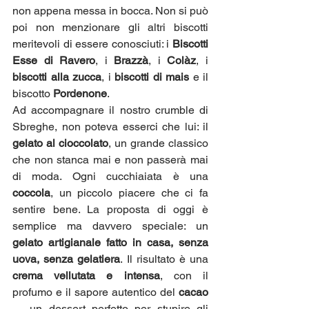
non appena messa in bocca. Non si può 
poi non menzionare gli altri biscotti 
meritevoli di essere conosciuti: i 
Biscotti 
Esse di Ravero
, i 
Brazzà
, i 
Colàz
, i 
biscotti alla zucca
, i 
biscotti di mais
 e il 
biscotto 
Pordenone
.
Ad accompagnare il nostro crumble di 
Sbreghe, non poteva esserci che lui: il 
gelato al cioccolato
, un grande classico 
che non stanca mai e non passerà mai 
di moda. Ogni cucchiaiata è una 
coccola
, un piccolo piacere che ci fa 
sentire bene. La proposta di oggi è 
semplice ma davvero speciale: un 
gelato artigianale fatto in casa, senza 
uova, senza gelatiera
. Il risultato è una 
crema vellutata e intensa
, con il 
profumo e il sapore autentico del 
cacao
— un dessert perfetto per stupire gli 