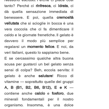
tanto? Perché ci 
rinfresca
, ci 
idrata
, ci 
dà quella sensazione immediata di 
benessere. E poi, quella 
cremosità 
vellutata
 che si scioglie in bocca è una 
vera coccola che ci fa dimenticare il 
caldo e le giornate frenetiche. Il gelato è 
davvero il modo più semplice per 
regalarsi un 
momento felice
. E noi, da 
veri italiani, questo lo sappiamo bene.
E se cercassimo qualche altra buona 
scusa per gustarci un bel gelato senza 
sensi di colpa? Beh, eccola servita: il 
gelato è anche 
salutare
! Ricco di 
vitamine — soprattutto quelle dei gruppi 
A, B (B1, B2, B6, B12), E e K
 — 
contiene anche 
calcio
 e 
fosforo
, due 
minerali fondamentali per il nostro 
organismo. Insomma, è una dolce 