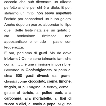
coccola che può diventare un alleato 
perfetto anche per chi è a dieta. E poi, 
sfatiamo un mito: 
non serve aspettare 
l’estate
 per concedersi un buon gelato. 
Anche dopo un pranzo abbondante, tipo 
quelli delle feste natalizie, un gelato ci 
sta benissimo: rinfresca, non 
appesantisce e chiude il pasto con 
leggerezza.
E ora, parliamo di 
gusti
. Ma da dove 
iniziamo? Ce ne sono talmente tanti che 
contarli tutti è una missione impossibile! 
Secondo la 
Confartigianato
, si parla di 
circa 
600 gusti diversi
: dai grandi 
classici come 
cioccolato, crema, limone, 
fragola
, ai più originali e trendy, come il 
gelato al 
tartufo
, al 
pulled pork
, alla 
carbonara
, alla 
mortadella
, ai 
fiori di 
zucca e alici
, al 
cacio e pepe
, al gusto 