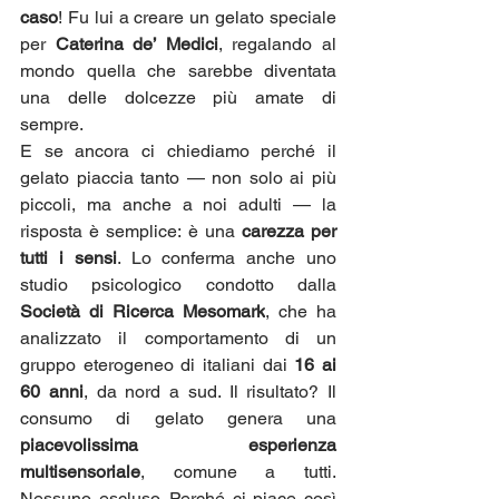
caso
! Fu lui a creare un gelato speciale 
per 
Caterina de’ Medici
, regalando al 
mondo quella che sarebbe diventata 
una delle dolcezze più amate di 
sempre.
E se ancora ci chiediamo perché il 
gelato piaccia tanto — non solo ai più 
piccoli, ma anche a noi adulti — la 
risposta è semplice: è una 
carezza per 
tutti i sensi
. Lo conferma anche uno 
studio psicologico condotto dalla 
Società di Ricerca Mesomark
, che ha 
analizzato il comportamento di un 
gruppo eterogeneo di italiani dai 
16 ai 
60 anni
, da nord a sud. Il risultato? Il 
consumo di gelato genera una 
piacevolissima esperienza 
multisensoriale
, comune a tutti. 
Nessuno escluso. Perché ci piace così 