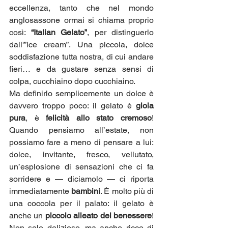
eccellenza, tanto che nel mondo 
anglosassone ormai si chiama proprio 
così: 
“Italian Gelato”
, per distinguerlo 
dall'”ice cream”. Una piccola, dolce 
soddisfazione tutta nostra, di cui andare 
fieri… e da gustare senza sensi di 
colpa, cucchiaino dopo cucchiaino.
Ma definirlo semplicemente un dolce è 
davvero troppo poco: il gelato è 
gioia 
pura
, è 
felicità allo stato cremoso
! 
Quando pensiamo all’estate, non 
possiamo fare a meno di pensare a lui: 
dolce, invitante, fresco, vellutato, 
un’esplosione di sensazioni che ci fa 
sorridere e — diciamolo — ci riporta 
immediatamente 
bambini
. È molto più di 
una coccola per il palato: il gelato è 
anche un 
piccolo alleato del benessere
! 
Non solo delizioso, ma anche ricco di 