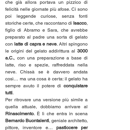
che già allora portava un pizzico di 
felicità nelle giornate più afose. Ci sono 
poi leggende curiose, senza fonti 
storiche certe, che raccontano di 
Isacco
, 
figlio di Abramo e Sara, che avrebbe 
preparato al padre una sorta di gelato 
con 
latte di capra e neve
. Altri spingono 
le origini del gelato addirittura al 
3000 
a.C.
, con una preparazione a base di 
latte, riso e spezie, raffreddata nella 
neve. Chissà se è davvero andata 
così… ma una cosa è certa: il gelato ha 
sempre avuto il potere di 
conquistare 
tutti
.
Per ritrovare una versione più simile a 
quella attuale, dobbiamo arrivare al 
Rinascimento
. È lì che entra in scena 
Bernardo Buontalenti
, geniale architetto, 
pittore, inventore e… 
pasticcere per 